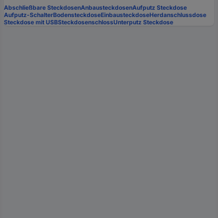
Abschließbare Steckdosen
Anbausteckdosen
Aufputz Steckdose
Aufputz-Schalter
Bodensteckdose
Einbausteckdose
Herdanschlussdose
Steckdose mit USB
Steckdosenschloss
Unterputz Steckdose