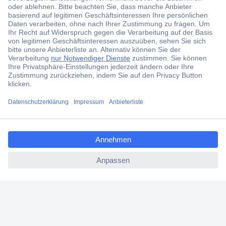
Jetzt anmelden und exklusive Aktionen,
aktuelle News und Angebote immer zuerst
erhalten.
Jetzt anmelden
Filialen
Versandkostenfrei ab 100,00 € zzgl. MwSt. **
ccp.user.init.failed.titl
Angebotsservice
e
Beschaffungsservice
ccp.user.init.failed
Für Geschäftskunden
E-Procurement
Open Catalog Interface (OCI)