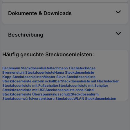
Dokumente & Downloads
Beschreibung
Häufig gesuchte Steckdosenleisten:
Bachmann Steckdosenleiste
Bachmann Tischsteckdose
Brennenstuhl Steckdosenleiste
Hama Steckdosenleiste
Kopp Steckdosenleisten
Master Slave Steckdosenleiste
Steckdosenleiste einzeln schaltbar
Steckdosenleiste mit Flachstecker
Steckdosenleiste mit Fußschalter
Steckdosenleiste mit Schalter
Steckdosenleiste mit USB
Steckdosenleiste ohne Kabel
Steckdosenleiste Überspannungsschutz
Steckdosenturm
Steckdosenwürfel
versenkbare Steckdose
WLAN Steckdosenleisten