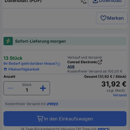
Datenblatt (PDF)
Download
Merken
Sofort-Lieferung morgen
13 Stück
Verkauf und Versand:
Conrad Electronic
Ihr Bedarf geht darüber hinaus?
AGB
Filialverfügbarkeit
Kostenfreier Versand ab 100,00 €
Anzahl
Gesamt (31,92 € / Stück)
31,92 €
Stück
zzgl. MwSt.
Versand
Kostenfreier Versand mit
In den Einkaufswagen
14 Tage Rückgaberecht inklusive (30 Tage mit
)