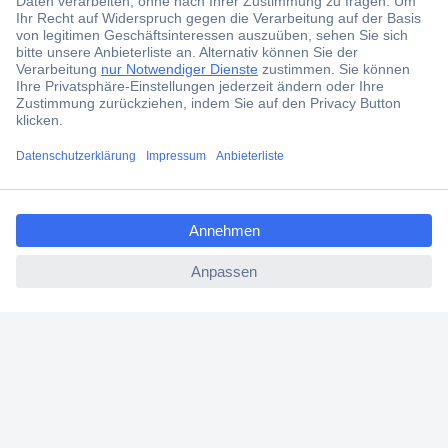
Der Conrad Newsletter
Jetzt anmelden und exklusive Aktionen,
aktuelle News und Angebote immer zuerst
erhalten.
Jetzt anmelden
ccp.user.init.failed.titl
e
Filialen
ccp.user.init.failed
Versandkostenfrei ab 100,00 € zzgl. MwSt. **
Angebotsservice
Beschaffungsservice
Für Geschäftskunden
E-Procurement