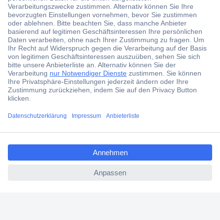
Der Conrad Newsletter
Jetzt anmelden und exklusive Aktionen,
aktuelle News und Angebote immer zuerst
erhalten.
Jetzt anmelden
ccp.user.init.failed.titl
Filialen
e
Versandkostenfrei ab 100,00 € zzgl. MwSt. **
ccp.user.init.failed
Angebotsservice
Beschaffungsservice