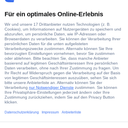
Der Conrad Newsletter
Jetzt anmelden und exklusive Aktionen,
aktuelle News und Angebote immer zuerst
erhalten.
Jetzt anmelden
Filialen
Versandkostenfrei ab 100,00 € zzgl. MwSt. **
Angebotsservice
ccp.user.init.failed.titl