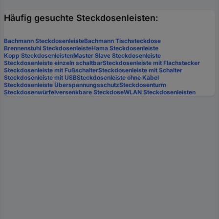
Häufig gesuchte Steckdosenleisten:
Bachmann Steckdosenleiste
Bachmann Tischsteckdose
Brennenstuhl Steckdosenleiste
Hama Steckdosenleiste
Kopp Steckdosenleisten
Master Slave Steckdosenleiste
Steckdosenleiste einzeln schaltbar
Steckdosenleiste mit Flachstecker
Steckdosenleiste mit Fußschalter
Steckdosenleiste mit Schalter
Steckdosenleiste mit USB
Steckdosenleiste ohne Kabel
Steckdosenleiste Überspannungsschutz
Steckdosenturm
Steckdosenwürfel
versenkbare Steckdose
WLAN Steckdosenleisten