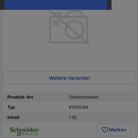
oder
eine
Hst.-
Teile-
Nr.
ein
Weitere Varianten
Produkt-Art
Stufenschalter
Typ
K1D004N
Inhalt
1 St.
Merken