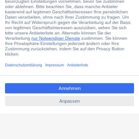
Jetzt anmelden und exklusive Aktionen,
aktuelle News und Angebote immer zuerst
erhalten.
Jetzt anmelden
Filialen
Versandkostenfrei ab 100,00 € zzgl. MwSt. **
ccp.user.init.failed.titl
Angebotsservice
e
Beschaffungsservice
ccp.user.init.failed
Für Geschäftskunden
E-Procurement
Open Catalog Interface (OCI)