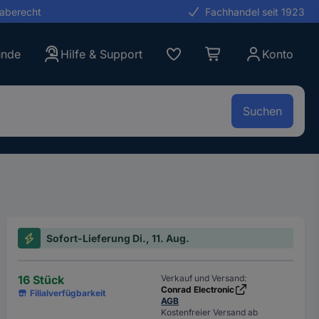
gaberecht
Fachhandel seit 1923
unde
Hilfe & Support
Konto
Suchen
Sofort-Lieferung Di., 11. Aug.
16 Stück
Verkauf und Versand:
Conrad Electronic
Filialverfügbarkeit
AGB
Kostenfreier Versand ab