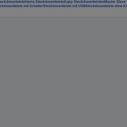
teckdosenleiste
Hama Steckdosenleiste
Kopp Steckdosenleisten
Master Slave 
ckdosenleiste mit Schalter
Steckdosenleiste mit USB
Steckdosenleiste ohne K