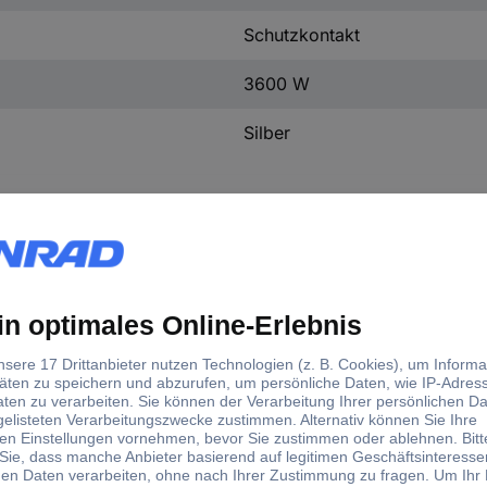
Schutzkontakt
3600 W
Silber
nungsschutz-Steckdosenleiste 7fach Silber Schutzkontak