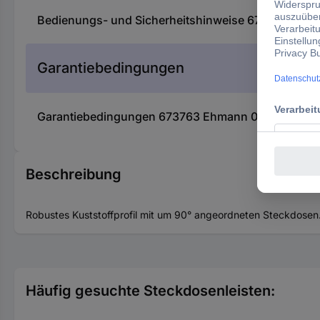
Bedienungs- und Sicherheitshinweise 673763 Ehma
Garantiebedingungen
Garantiebedingungen 673763 Ehmann 0206c00072381
Beschreibung
Robustes Kuststoffprofil mit um 90° angeordneten Steckdosen
Häufig gesuchte Steckdosenleisten: