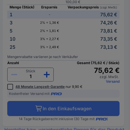
100,00 €
Menge (Stück)
Ersparnis
Verpackungspreis
(zzgl. MwSt.)
1
75,62 €
-
3
74,26 €
2% = 1,36 €
5
73,81 €
2% = 1,81 €
10
73,35 €
3% = 2,27 €
25
73,13 €
3% = 2,49 €
Mengenrabatte variieren je nach Verkäufer
Anzahl
Gesamt (75,62 € / Stück)
75,62 €
Stück
zzgl. MwSt.
Versand
48 Monate Langzeit-Garantie
nur 9,90 €
Kostenfreier Versand mit
In den Einkaufswagen
14 Tage Rückgaberecht inklusive (30 Tage mit
)
Hersteller bzw. verantwortliche Person für das Produkt