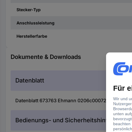
Stecker-Typ
Anschlussleistung
Herstellerfarbe
Dokumente & Downloads
Datenblatt
Datenblatt 673763 Ehmann 0206c00072381 Überspan
Bedienungs- und Sicherheitshinweise