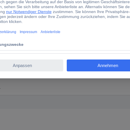
nn 0206c00072381 Überspannungsschutz-Steckdosenleiste 
 Überspannungsschutz-Steckdosenleiste 7fach Silber Sc
.