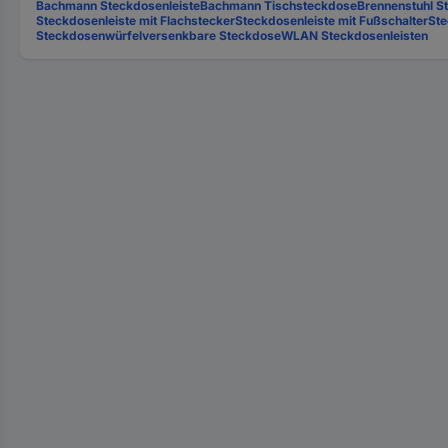
Bachmann Steckdosenleiste
Bachmann Tischsteckdose
Brennenstuhl S
Steckdosenleiste mit Flachstecker
Steckdosenleiste mit Fußschalter
Ste
Steckdosenwürfel
versenkbare Steckdose
WLAN Steckdosenleisten