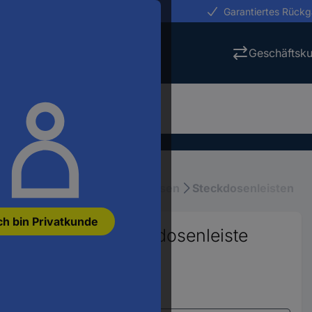
erungen in 24h
Garantiertes Rück
Geschäftsk
stallation
Mehrfachsteckdosen
Steckdosenleisten
ch bin Privatkunde
ungsschutz-Steckdosenleiste
673763