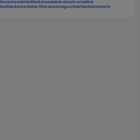
Steckdosenleiste
Steckdosenleiste einzeln schaltbar
abel
Steckdosenleiste Überspannungsschutz
Steckdosenturm