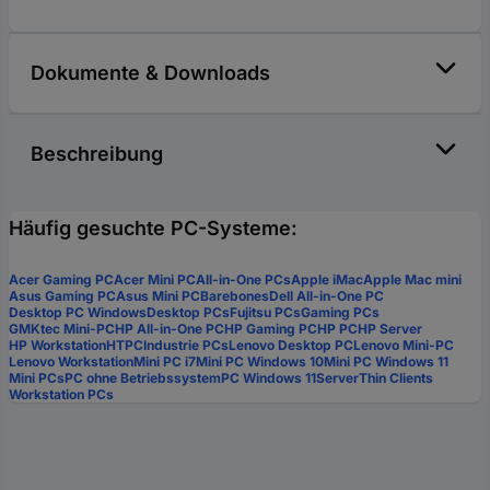
Dokumente & Downloads
Beschreibung
Häufig gesuchte PC-Systeme:
Acer Gaming PC
Acer Mini PC
All-in-One PCs
Apple iMac
Apple Mac mini
Asus Gaming PC
Asus Mini PC
Barebones
Dell All-in-One PC
Desktop PC Windows
Desktop PCs
Fujitsu PCs
Gaming PCs
GMKtec Mini-PC
HP All-in-One PC
HP Gaming PC
HP PC
HP Server
HP Workstation
HTPC
Industrie PCs
Lenovo Desktop PC
Lenovo Mini-PC
Lenovo Workstation
Mini PC i7
Mini PC Windows 10
Mini PC Windows 11
Mini PCs
PC ohne Betriebssystem
PC Windows 11
Server
Thin Clients
Workstation PCs