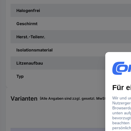
Halogenfrei
Geschirmt
Herst.-Teilenr.
Isolationsmaterial
Litzenaufbau
Typ
Varianten
(Alle Angaben sind zzgl. gesetzl. MwSt., zzgl. Versan
Inha