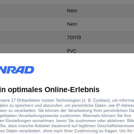
Nein
Nein
70I119
PVC
28 x 0.10 mm
70I119
d)
lt