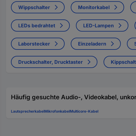
Wippschalter
Monitorkabel
LEDs bedrahtet
LED-Lampen
Laborstecker
Einzeladern
Druckschalter, Drucktaster
Kippschal
Häufig gesuchte Audio-, Videokabel, unkon
Lautsprecherkabel
Mikrofonkabel
Multicore-Kabel