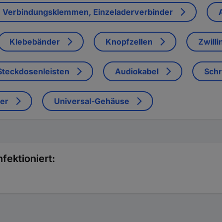
Verbindungsklemmen, Einzeladerverbinder
Klebebänder
Knopfzellen
Zwilli
Steckdosenleisten
Audiokabel
Sch
ter
Universal-Gehäuse
fektioniert: