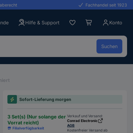
gaberecht
Fachhandel seit 1923
unde
Hilfe & Support
Konto
Suchen
niert
Sofort-Lieferung morgen
3 Set(s) (Nur solange der
Verkauf und Versand:
Conrad Electronic
Vorrat reicht)
AGB
Filialverfügbarkeit
Kostenfreier Versand ab