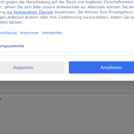
m
erware
m