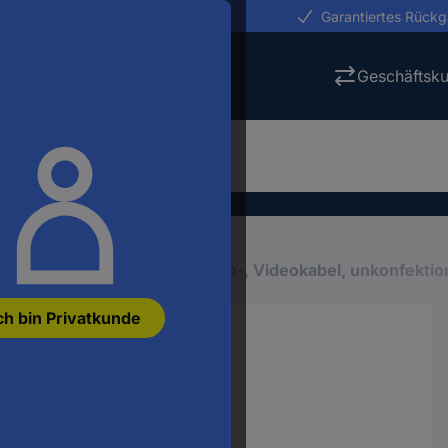
erungen in 24h
Garantiertes Rück
Geschäftsk
en
Mehradrige Kabel
Audio-, Videokabel, unkonfektio
ch bin Privatkunde
12 mm² Schwarz 10 m