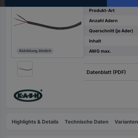
Hst.-
Teile-
Produkt-Art
Nr.
Anzahl Adern
ein
Querschnitt (je Ader)
Inhalt
AWG max.
Abbildung ähnlich
Datenblatt (PDF)
Highlights & Details
Technische Daten
Varianten