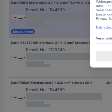
Kash 70I119 Mikrofonkabel 2 x 0.12 mm² Schwarz 10 m
10 
Bestell-Nr.:
1544590
Dieser Artikel
Kash 1339360 Mikrofonkabel 2 x 0.12 mm² Schwarz Meterware
Met
Bestell-Nr.:
1339360
Kash 70I120 Mikrofonkabel 2 x 0.12 mm² Schwarz 20 m
20 
Bestell-Nr.:
1544589