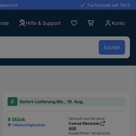
gaberecht
Fachhandel seit 1923
unde
Hilfe & Support
Konto
Suchen
Sofort-Lieferung Mo., 10. Aug.
8 Stück
Verkauf und Versand:
Conrad Electronic
Filialverfügbarkeit
AGB
Kostenfreier Versand ab