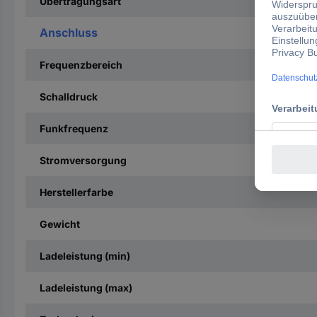
Übertragungsart
Anschluss
Frequenzbereich
Schalldruck
Funkfrequenz
Stromversorgung
Herstellerfarbe
Gewicht
Ladeleistung (min)
Ladeleistung (max)