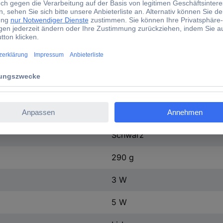
Bluetooth®
USB
20 - 20000 Hz
110 dB
2.4 GHz
Akku-Pack (enthalten)
Schwarz
290 g
3 W
5 W