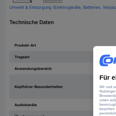
Umwelt & Entsorgung (Elektrogeräte, Batterien, Verpa
Technische Daten
Produkt-Art
Trageart
Anwendungsbereich
Kopfhörer-Besonderheiten
Audiokanäle