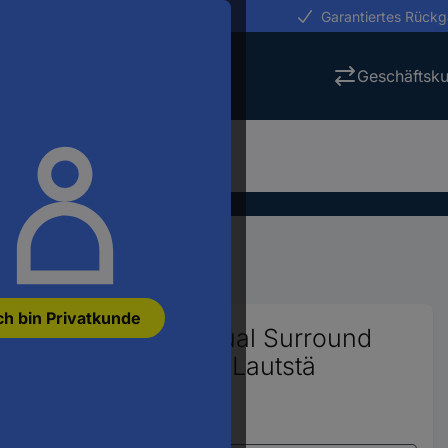
erungen in 24h
Garantiertes Rück
Geschäftsk
er
ch bin Privatkunde
et Bluetooth® Virtual Surround
n-Stummschaltung, Lautstä