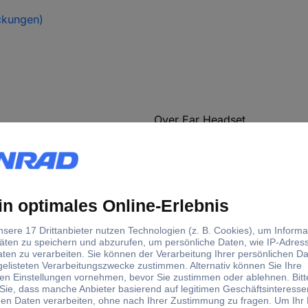
ckungen)
Over Ear Headset
Over Ear
Gaming
Surround-Sound
Mikrofon-Stummschaltung
Lautstärkeregelung
Virtual Surround