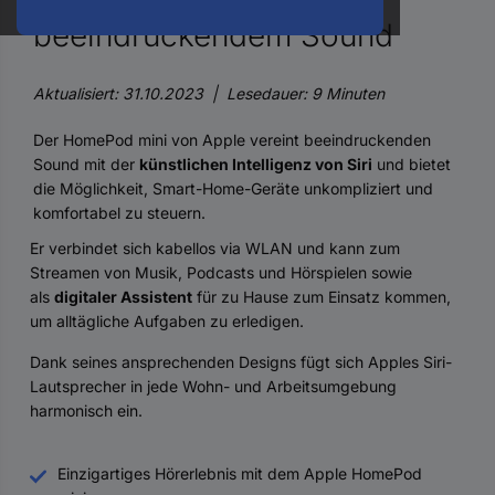
oder
beeindruckendem Sound
eine
Hst.-
Teile-
Nr.
Aktualisiert: 31.10.2023 | Lesedauer: 9 Minuten
ein
Der HomePod mini von Apple vereint beeindruckenden
Sound mit der
künstlichen Intelligenz von Siri
und bietet
die Möglichkeit, Smart-Home-Geräte unkompliziert und
komfortabel zu steuern.
Er verbindet sich kabellos via WLAN und kann zum
Streamen von Musik, Podcasts und Hörspielen sowie
als
digitaler Assistent
für zu Hause zum Einsatz kommen,
um alltägliche Aufgaben zu erledigen.
Dank seines ansprechenden Designs fügt sich Apples Siri-
Lautsprecher in jede Wohn- und Arbeitsumgebung
harmonisch ein.
Einzigartiges Hörerlebnis mit dem Apple HomePod