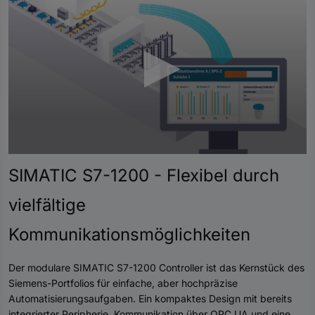
0
Sekunden
SIMATIC S7-1200 - Flexibel durch
von
0
vielfältige
Sekunden
Kommunikationsmöglichkeiten
Der modulare SIMATIC S7-1200 Controller ist das Kernstück des
Siemens-Portfolios für einfache, aber hochpräzise
Automatisierungsaufgaben. Ein kompaktes Design mit bereits
integrierter Peripherie, Kommunikation über OPC UA und eine