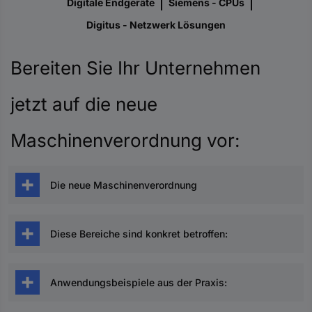
Digitale Endgeräte
Siemens - CPUs
Digitus - Netzwerk Lösungen
Bereiten Sie Ihr Unternehmen
jetzt auf die neue
Maschinenverordnung vor:
Die neue Maschinenverordnung
Die neue Maschinenverordnung (EU) 2023/1230
über Maschinen (sowie auch die derzeit geltende
Diese Bereiche sind konkret betroffen:
Maschinenrichtlinie 2006/42/EG) legt die
Sicherheits-und Gesundheitsschutzanforderungen
Maschinen, auswechselbare Ausrüstungen,
an Konstruktion, Bau und Betrieb von Maschinen,
Sicherheitskomponenten, Lastaufnahmemittel,
Anwendungsbeispiele aus der Praxis:
verwandten Produkten und unvollständigen
Ketten, Seile, Schlingen und Gurte, abnehmbare
Maschinen fest. Dadurch wird ihre Bereitstellung auf
mechanische Kraftübertragung, etc.
Sicherheitsbereiche für automatisierte Bereiche und