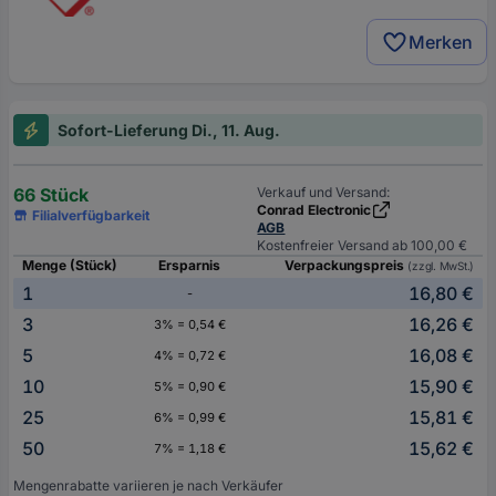
Merken
Sofort-Lieferung Di., 11. Aug.
66 Stück
Verkauf und Versand:
Conrad Electronic
Filialverfügbarkeit
AGB
Kostenfreier Versand ab 100,00 €
Menge (Stück)
Ersparnis
Verpackungspreis
(zzgl. MwSt.)
1
16,80 €
-
3
16,26 €
3% = 0,54 €
5
16,08 €
4% = 0,72 €
10
15,90 €
5% = 0,90 €
25
15,81 €
6% = 0,99 €
50
15,62 €
7% = 1,18 €
Mengenrabatte variieren je nach Verkäufer